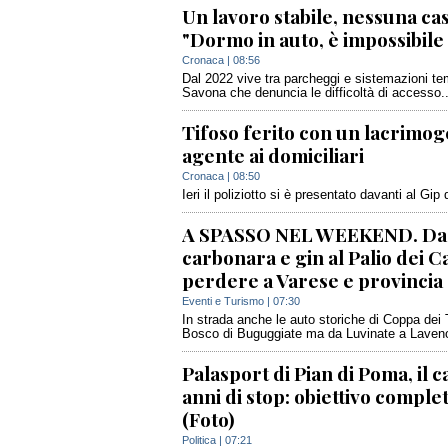
Un lavoro stabile, nessuna cas
"Dormo in auto, è impossibile 
Cronaca
| 08:56
Dal 2022 vive tra parcheggi e sistemazioni tem
Savona che denuncia le difficoltà di accesso..
Tifoso ferito con un lacrimog
agente ai domiciliari
Cronaca
| 08:50
Ieri il poliziotto si è presentato davanti al Gip
A SPASSO NEL WEEKEND. Da gn
carbonara e gin al Palio dei Cas
perdere a Varese e provincia
Eventi e Turismo
| 07:30
In strada anche le auto storiche di Coppa dei
Bosco di Buguggiate ma da Luvinate a Laveno
Palasport di Pian di Poma, il
anni di stop: obiettivo compl
(Foto)
Politica
| 07:21