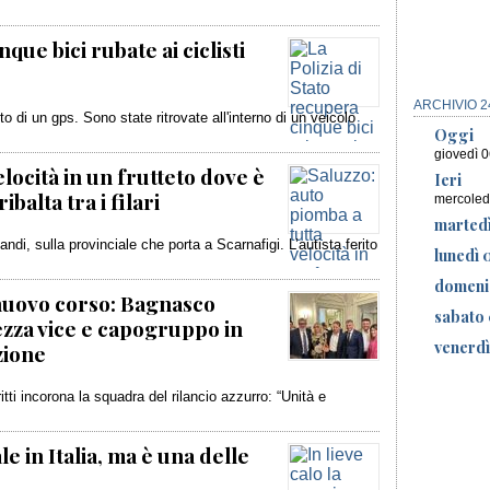
que bici rubate ai ciclisti
ARCHIVIO 2
 di un gps. Sono state ritrovate all'interno di un veicolo
Oggi
giovedì 
elocità in un frutteto dove è
Ieri
ibalta tra i filari
mercoled
marted
ndi, sulla provinciale che porta a Scarnafigi. L’autista ferito
lunedì 
domeni
l nuovo corso: Bagnasco
sabato 
ezza vice e capogruppo in
venerdì
zione
itti incorona la squadra del rilancio azzurro: “Unità e
le in Italia, ma è una delle