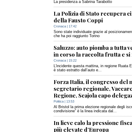
La presidenza a Sabrina Tarabotto
La Polizia di Stato recupera cin
della Fausto Coppi
Cronaca
| 17:42
Sono state individuate grazie al posizionamento
che ha poi raggiunto Torino
Saluzzo: auto piomba a tutta v
in corso la raccolta frutta e si r
Cronaca
| 15:22
L'incidente questa mattina, in regione Ruata Ea
è stato estratto dall’auto e...
Forza Italia, il congresso de
segretario regionale, Vaccar
Regione, Scajola capo delega
Politica
| 13:53
Al Bristol la prima elezione regionale degli iscr
condivisione” è la linea indicata dal...
In lieve calo la pressione fisca
più elevate d’Europa