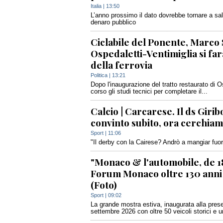
Italia
| 13:50
L’anno prossimo il dato dovrebbe tornare a sal
denaro pubblico
Ciclabile del Ponente, Marco Sc
Ospedaletti-Ventimiglia si fa
della ferrovia
Politica
| 13:21
Dopo l'inaugurazione del tratto restaurato di 
corso gli studi tecnici per completare il...
Calcio | Carcarese. Il ds Girib
convinto subito, ora cerchiamo
Sport
| 11:06
"Il derby con la Cairese? Andrò a mangiar fuori
"Monaco & l'automobile, de 18
Forum Monaco oltre 130 anni d
(Foto)
Sport
| 09:02
La grande mostra estiva, inaugurata alla presen
settembre 2026 con oltre 50 veicoli storici e u