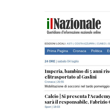
EDIZIONI LOCALI:
ASTI
|
COSTA AZZURRA
|
CUNEO
|
G
Prima Pagina
Cronaca
Politica
E
24 ORE
|
sabato 04 luglio
Imperia, bambino di 5 anni ris
elitrasportato al Gaslini
Cronaca
| 20:55
Mobilitazione di soccorsi nel tardo pomeriggio
Calcio | Si presenta l'Academ
sarà il responsabile, Fabrizio
Sport
| 18:03