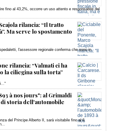
ire fino al 43,2%, occorre un uso attento e responsabile del
ajola rilancia: “Il tratto
rà”. Ma serve lo spostamento
Ospedaletti, l'assessore regionale conferma che sono in
one rilancia: “Valmati ci ha
 la ciliegina sulla torta”
..."
93 à nos jours": al Grimaldi
i storia dell'automobile
za del Principe Alberto II, sarà visitabile fino al 6
n...