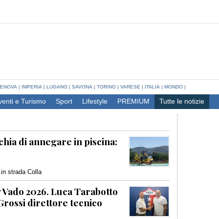
ENOVA
|
IMPERIA
|
LUGANO
|
SAVONA
|
TORINO
|
VARESE
|
ITALIA
|
MONDO
|
venti e Turismo
Sport
Lifestyle
PREMIUM
Tutte le notizie
chia di annegare in piscina:
 in strada Colla
y Vado 2026. Luca Tarabotto
 Grossi direttore tecnico