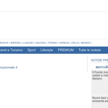
ENOVA
|
IMPERIA
|
LUGANO
|
SAVONA
|
TORINO
|
VARESE
|
ITALIA
|
MONDO
|
venti e Turismo
Sport
Lifestyle
PREMIUM
Tutte le notizie
NOTIZIE PR
mercol
nazionale.it
Il Fondo mo
solido e resi
italiano
Nuovi dazi 
sessanta pa