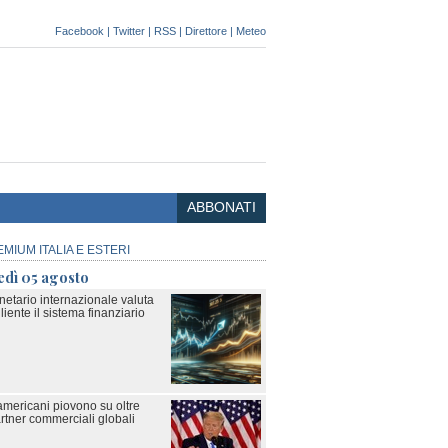
Facebook
|
Twitter
|
RSS
|
Direttore
|
Meteo
ABBONATI
EMIUM ITALIA E ESTERI
edì 05 agosto
netario internazionale valuta
liente il sistema finanziario
americani piovono su oltre
rtner commerciali globali