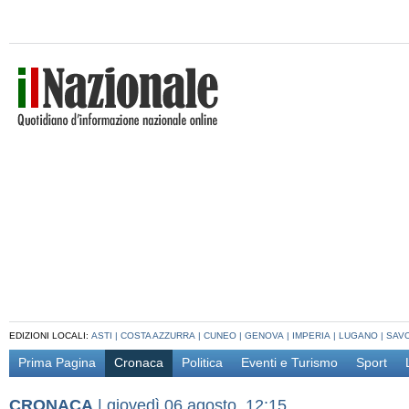
EDIZIONI LOCALI:
ASTI
|
COSTA AZZURRA
|
CUNEO
|
GENOVA
|
IMPERIA
|
LUGANO
|
SAV
Prima Pagina
Cronaca
Politica
Eventi e Turismo
Sport
CRONACA
|
giovedì 06 agosto, 12:15