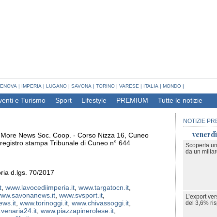
ENOVA
|
IMPERIA
|
LUGANO
|
SAVONA
|
TORINO
|
VARESE
|
ITALIA
|
MONDO
|
venti e Turismo
Sport
Lifestyle
PREMIUM
Tutte le notizie
NOTIZIE PR
venerdì
di More News Soc. Coop. - Corso Nizza 16, Cuneo
 registro stampa Tribunale di Cuneo n° 644
Scoperta un
da un milia
toria d.lgs. 70/2017
t
,
www.lavocediimperia.it
,
www.targatocn.it
,
ww.savonanews.it
,
www.svsport.it
,
L’export ve
ws.it
,
www.torinoggi.it
,
www.chivassoggi.it
,
del 3,6% ris
venaria24.it
,
www.piazzapinerolese.it
,