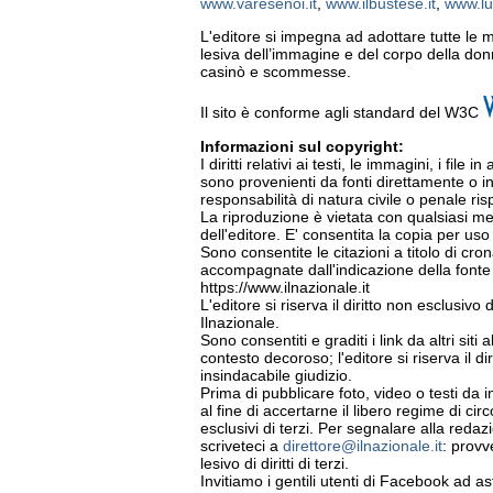
www.varesenoi.it
,
www.ilbustese.it
,
www.lug
L'editore si impegna ad adottare tutte le 
lesiva dell’immagine e del corpo della donn
casinò e scommesse.
Il sito è conforme agli standard del W3C
Informazioni sul copyright:
I diritti relativi ai testi, le immagini, i file
sono provenienti da fonti direttamente o 
responsabilità di natura civile o penale r
La riproduzione è vietata con qualsiasi me
dell'editore. E' consentita la copia per u
Sono consentite le citazioni a titolo di cro
accompagnate dall'indicazione della fonte 
https://www.ilnazionale.it
L'editore si riserva il diritto non esclusivo 
Ilnazionale.
Sono consentiti e graditi i link da altri sit
contesto decoroso; l'editore si riserva il di
insindacabile giudizio.
Prima di pubblicare foto, video o testi da 
al fine di accertarne il libero regime di circol
esclusivi di terzi. Per segnalare alla redaz
scriveteci a
direttore@ilnazionale.it
: prov
lesivo di diritti di terzi.
Invitiamo i gentili utenti di Facebook ad as