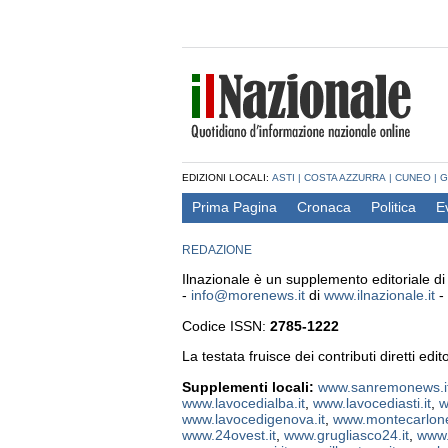
EDIZIONI LOCALI:
ASTI
|
COSTA AZZURRA
|
CUNEO
|
G
Prima Pagina
Cronaca
Politica
E
REDAZIONE
Ilnazionale è un supplemento editoriale 
-
info@morenews.it
di
www.ilnazionale.it
-
Codice ISSN:
2785-1222
La testata fruisce dei contributi diretti edi
Supplementi locali:
www.sanremonews.i
www.lavocedialba.it
,
www.lavocediasti.it
,
w
www.lavocedigenova.it
,
www.montecarlone
www.24ovest.it
,
www.grugliasco24.it
,
www.