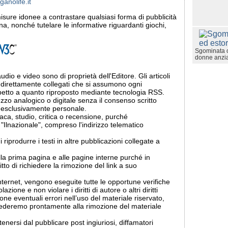
anolife.it
misure idonee a contrastare qualsiasi forma di pubblicità
a, nonché tutelare le informative riguardanti giochi,
Sgominata o
donne anzi
 in audio e video sono di proprietà dell'Editore. Gli articoli
indirettamente collegati che si assumono ogni
ispetto a quanto riproposto mediante tecnologia RSS.
zzo analogico o digitale senza il consenso scritto
so esclusivamente personale.
naca, studio, critica o recensione, purché
"Ilnazionale", compreso l'indirizzo telematico
di riprodurre i testi in altre pubblicazioni collegate a
i alla prima pagina e alle pagine interne purché in
ritto di richiedere la rimozione del link a suo
internet, vengono eseguite tutte le opportune verifiche
azione e non violare i diritti di autore o altri diritti
ione eventuali errori nell’uso del materiale riservato,
vederemo prontamente alla rimozione del materiale
tenersi dal pubblicare post ingiuriosi, diffamatori