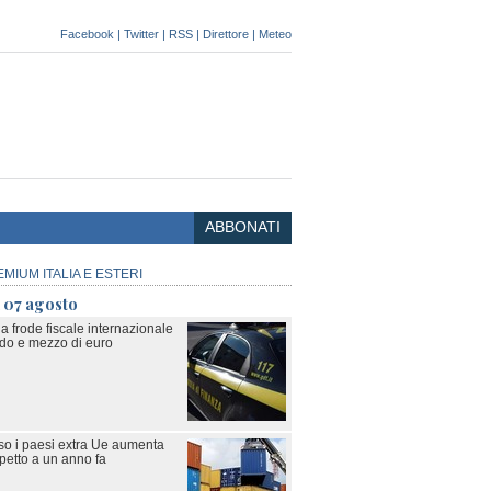
Facebook
|
Twitter
|
RSS
|
Direttore
|
Meteo
ABBONATI
EMIUM ITALIA E ESTERI
 07 agosto
a frode fiscale internazionale
rdo e mezzo di euro
rso i paesi extra Ue aumenta
petto a un anno fa