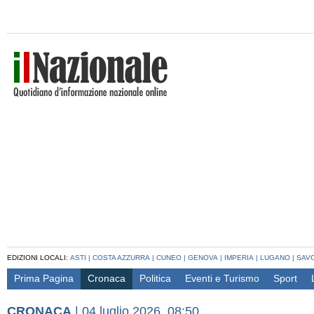
EDIZIONI LOCALI:
ASTI
|
COSTA AZZURRA
|
CUNEO
|
GENOVA
|
IMPERIA
|
LUGANO
|
SAV
Prima Pagina
Cronaca
Politica
Eventi e Turismo
Sport
CRONACA
|
04 luglio 2026, 08:50