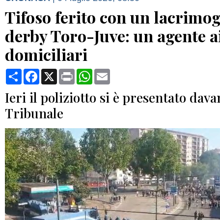
Tifoso ferito con un lacrimo
derby Toro-Juve: un agente a
domiciliari
Condividi
Facebook
X
Print
WhatsApp
Email
Ieri il poliziotto si è presentato dava
Tribunale