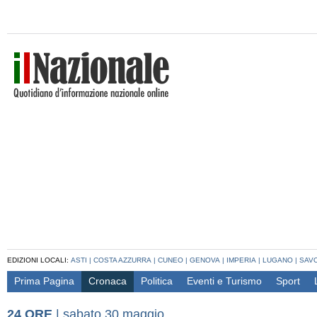
EDIZIONI LOCALI:
ASTI
|
COSTA AZZURRA
|
CUNEO
|
GENOVA
|
IMPERIA
|
LUGANO
|
SAV
Prima Pagina
Cronaca
Politica
Eventi e Turismo
Sport
24 ORE
|
sabato 30 maggio