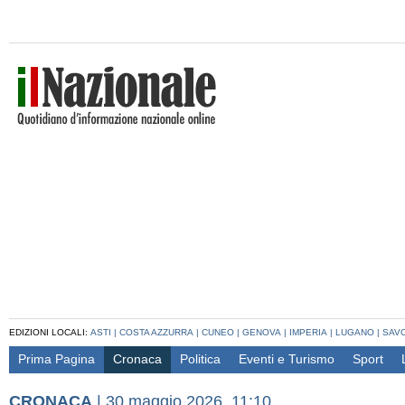
EDIZIONI LOCALI:
ASTI
|
COSTA AZZURRA
|
CUNEO
|
GENOVA
|
IMPERIA
|
LUGANO
|
SAV
Prima Pagina
Cronaca
Politica
Eventi e Turismo
Sport
CRONACA
|
30 maggio 2026, 11:10