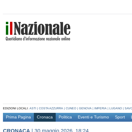
EDIZIONI LOCALI:
ASTI
|
COSTA AZZURRA
|
CUNEO
|
GENOVA
|
IMPERIA
|
LUGANO
|
SAV
Prima Pagina
Cronaca
Politica
Eventi e Turismo
Sport
CRONACA
|
30 maggio 2026, 18:24