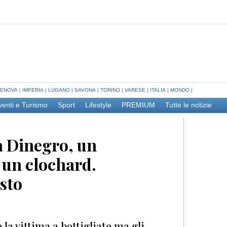
ENOVA
|
IMPERIA
|
LUGANO
|
SAVONA
|
TORINO
|
VARESE
|
ITALIA
|
MONDO
|
venti e Turismo
Sport
Lifestyle
PREMIUM
Tutte le notizie
a Dinegro, un
 un clochard.
sto
 la vittima a bottigliate ma gli