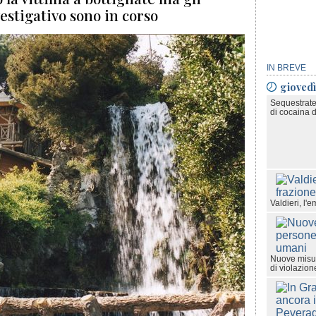
estigativo sono in corso
IN BREVE
gioved
Sequestrate
di cocaina d
Valdieri, l'
Nuove misur
di violazione