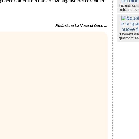
gli accertamenti del nucleo investigativo dei carabinieri
Incendi sen
entra nel se
Redazione La Voce di Genova
"Davanti all
quartiere ra