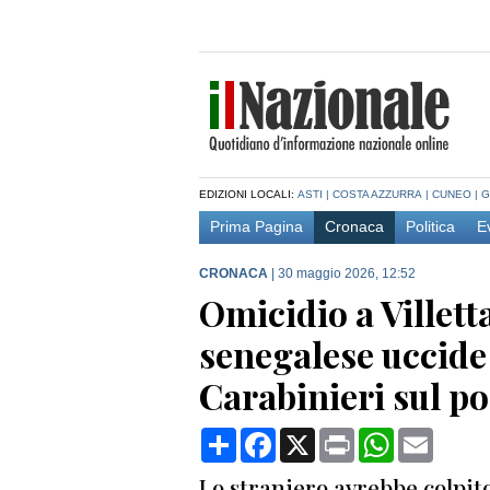
EDIZIONI LOCALI:
ASTI
|
COSTA AZZURRA
|
CUNEO
|
G
Prima Pagina
Cronaca
Politica
E
CRONACA
|
30 maggio 2026, 12:52
Omicidio a Villett
senegalese uccide
Carabinieri sul po
Condividi
Facebook
X
Print
WhatsApp
Email
Lo straniero avrebbe colpito