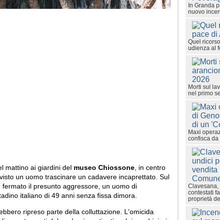
In Granda p
nuovo ince
Quel ricorso
udienza al 
Morti sul la
nel primo s
Maxi operaz
confisca da 
 mattino ai giardini del
museo Chiossone
, in centro
 visto un uomo trascinare un cadavere incaprettato. Sul
 e fermato il presunto aggressore, un uomo di
Clavesana, 
contestati fa
tadino italiano di 49 anni senza fissa dimora.
proprietà 
bbero ripreso parte della colluttazione. L'omicida