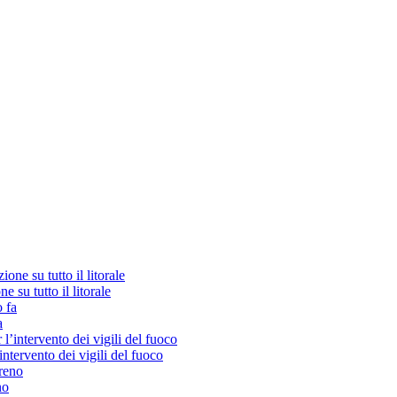
e su tutto il litorale
a
ntervento dei vigili del fuoco
no