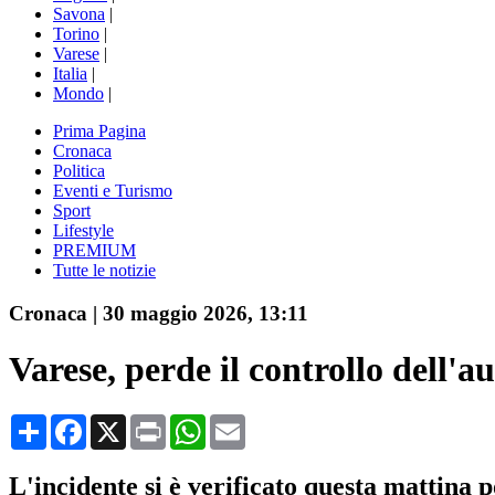
Savona
|
Torino
|
Varese
|
Italia
|
Mondo
|
Prima Pagina
Cronaca
Politica
Eventi e Turismo
Sport
Lifestyle
PREMIUM
Tutte le notizie
Cronaca
|
30 maggio 2026, 13:11
Varese, perde il controllo dell'au
Condividi
Facebook
X
Print
WhatsApp
Email
L'incidente si è verificato questa mattina