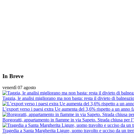
In Breve
venerdì 07 agosto
Taggia, le analisi migliorano ma non basta: resta il divieto di balneazion
L’export verso i paesi extra Ue aumenta del 3,6% rispetto a un anno f
Borgoratti, appartamento in fiamme in via Sapeto. Strada chiusa per l’i
Tragedia a Santa Margherita Ligure, uomo travolto e ucciso da un tre