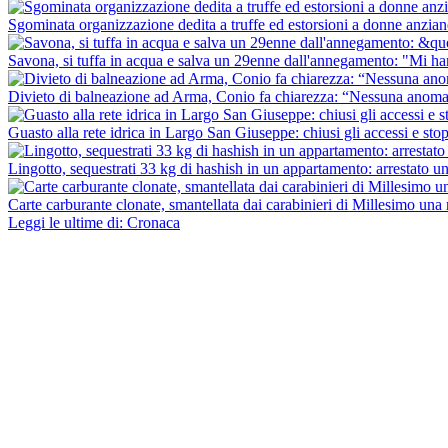
Sgominata organizzazione dedita a truffe ed estorsioni a donne anzian
Savona, si tuffa in acqua e salva un 29enne dall'annegamento: "Mi h
Divieto di balneazione ad Arma, Conio fa chiarezza: “Nessuna anomalia 
Guasto alla rete idrica in Largo San Giuseppe: chiusi gli accessi e stop
Lingotto, sequestrati 33 kg di hashish in un appartamento: arrestato 
Carte carburante clonate, smantellata dai carabinieri di Millesimo una 
Leggi le ultime di: Cronaca