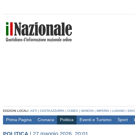
EDIZIONI LOCALI:
ASTI
|
COSTA AZZURRA
|
CUNEO
|
GENOVA
|
IMPERIA
|
LUGANO
|
SAV
Prima Pagina
Cronaca
Politica
Eventi e Turismo
Sport
POLITICA
|
27 maggio 2026, 20:01