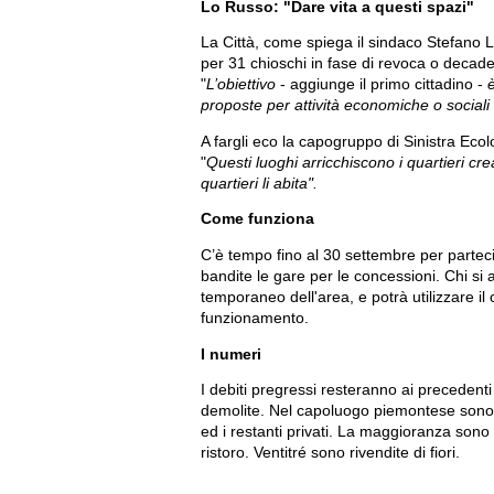
Lo Russo: "Dare vita a questi spazi"
La Città, come spiega il sindaco Stefano 
per 31 chioschi in fase di revoca o deca
"
L’obiettivo
- aggiunge il primo cittadino -
è
proposte per attività economiche o sociali in
A fargli eco la capogruppo di Sinistra Ecol
"
Questi luoghi arricchiscono i quartieri cre
quartieri li abita".
Come funziona
C’è tempo fino al 30 settembre per partec
bandite le gare per le concessioni. Chi si ag
temporaneo dell'area, e potrà utilizzare i
funzionamento.
I numeri
I debiti pregressi resteranno ai precedenti
demolite. Nel capoluogo piemontese sono p
ed i restanti privati. La maggioranza sono
ristoro. Ventitré sono rivendite di fiori.