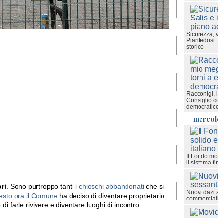
Sicurezza, v
Piantedosi: 
storico
Racconigi, i
Consiglio c
democratic
mercol
Il Fondo mon
il sistema fi
ori
. Sono purtroppo tanti
i chioschi abbandonati
che si
Nuovi dazi 
uesto ora il Comune
ha deciso di diventare proprietario
commerciali
o di farle rivivere e diventare luoghi di incontro.