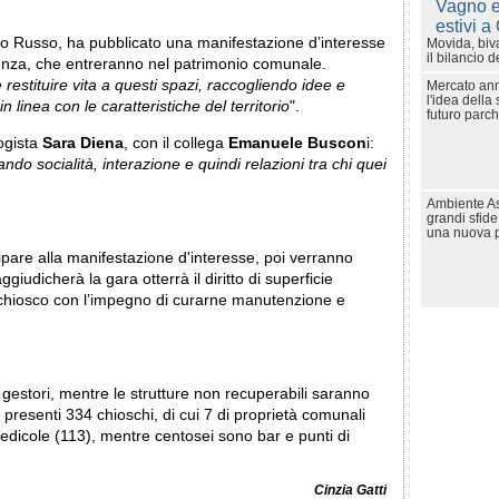
Lo Russo, ha pubblicato una manifestazione d’interesse
Movida, biva
il bilancio d
denza, che entreranno nel patrimonio comunale.
 restituire vita a questi spazi, raccogliendo idee e
Mercato ann
l'idea della 
 linea con le caratteristiche del territorio
".
futuro parch
ogista
Sara Diena
, con il collega
Emanuele Buscon
i:
ando socialità, interazione e quindi relazioni tra chi quei
Ambiente As
grandi sfide 
una nuova po
ipare alla manifestazione d'interesse, poi verranno
giudicherà la gara otterrà il diritto di superficie
l chiosco con l’impegno di curarne manutenzione e
 gestori, mentre le strutture non recuperabili saranno
resenti 334 chioschi, di cui 7 di proprietà comunali
 edicole (113), mentre centosei sono bar e punti di
Cinzia Gatti