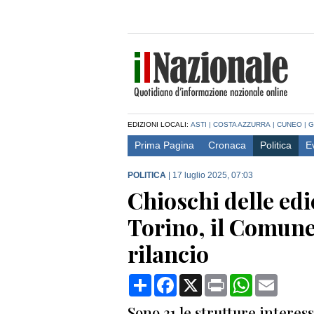
EDIZIONI LOCALI:
ASTI
|
COSTA AZZURRA
|
CUNEO
|
G
Prima Pagina
Cronaca
Politica
E
POLITICA
|
17 luglio 2025, 07:03
Chioschi delle ed
Torino, il Comune 
rilancio
Condividi
Facebook
X
Print
WhatsApp
Email
Sono 31 le strutture interess