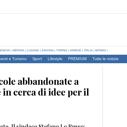
ENOVA
|
IMPERIA
|
LUGANO
|
SAVONA
|
TORINO
|
VARESE
|
ITALIA
|
MONDO
|
venti e Turismo
Sport
Lifestyle
PREMIUM
Tutte le notizie
icole abbandonate a
in cerca di idee per il
ate. Il sindaco Stefano Lo Russo: