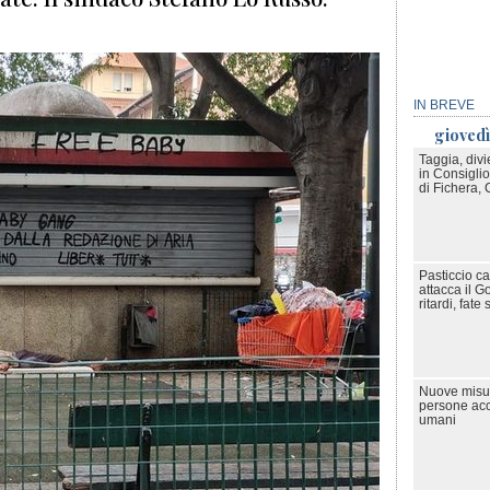
IN BREVE
gioved
Taggia, divi
in Consiglio
di Fichera, 
Pasticcio ca
attacca il 
ritardi, fate
Nuove misur
persone accu
umani