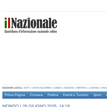
EDIZIONI LOCALI:
ASTI
|
COSTA AZZURRA
|
CUNEO
|
GENOVA
|
IMPERIA
|
LUGANO
|
SAV
Prima Pagina
Cronaca
Politica
Eventi e Turismo
Sport
MONDO
|
26 GIUGNO 2026, 14:18