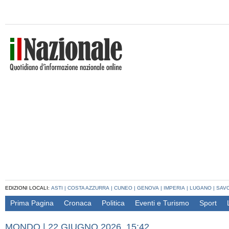
EDIZIONI LOCALI:
ASTI
|
COSTA AZZURRA
|
CUNEO
|
GENOVA
|
IMPERIA
|
LUGANO
|
SAV
Prima Pagina
Cronaca
Politica
Eventi e Turismo
Sport
MONDO
|
22 GIUGNO 2026, 15:42