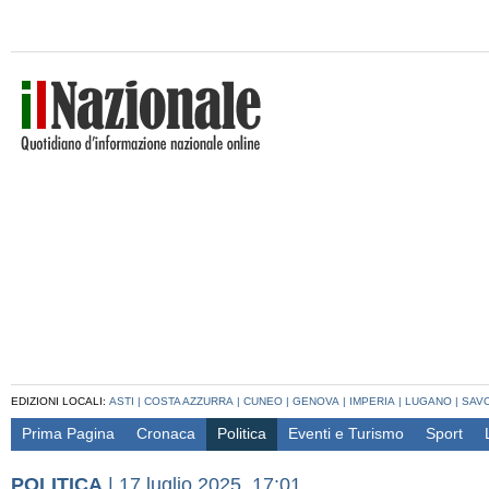
EDIZIONI LOCALI:
ASTI
|
COSTA AZZURRA
|
CUNEO
|
GENOVA
|
IMPERIA
|
LUGANO
|
SAV
Prima Pagina
Cronaca
Politica
Eventi e Turismo
Sport
POLITICA
|
17 luglio 2025, 17:01