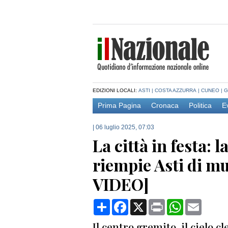
EDIZIONI LOCALI:
ASTI
|
COSTA AZZURRA
|
CUNEO
|
G
Prima Pagina
Cronaca
Politica
E
|
06 luglio 2025, 07:03
La città in festa: 
riempie Asti di mu
VIDEO]
Condividi
Facebook
X
Print
WhatsApp
Email
Il centro gremito, il cielo 