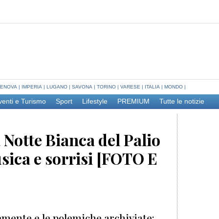
ENOVA
|
IMPERIA
|
LUGANO
|
SAVONA
|
TORINO
|
VARESE
|
ITALIA
|
MONDO
|
venti e Turismo
Sport
Lifestyle
PREMIUM
Tutte le notizie
la Notte Bianca del Palio
sica e sorrisi [FOTO E
clemente e le polemiche archiviate: