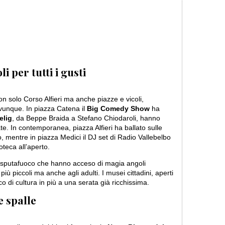
i per tutti i gusti
on solo Corso Alfieri ma anche piazze e vicoli,
ovunque. In piazza Catena il
Big Comedy Show
ha
elig
, da Beppe Braida a Stefano Chiodaroli, hanno
te. In contemporanea, piazza Alfieri ha ballato sulle
o, mentre in piazza Medici il DJ set di Radio Vallebelbo
oteca all’aperto.
e sputafuoco che hanno acceso di magia angoli
 più piccoli ma anche agli adulti. I musei cittadini, aperti
 di cultura in più a una serata già ricchissima.
e spalle