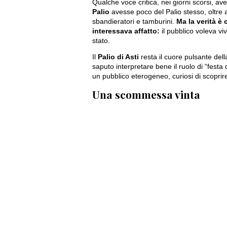
Qualche voce critica, nei giorni scorsi, av
Palio
avesse poco del Palio stesso, oltre a
sbandieratori e tamburini.
Ma la verità è 
interessava affatto:
il pubblico voleva vi
stato.
Il
Palio di Asti
resta il cuore pulsante del
saputo interpretare bene il ruolo di “festa 
un pubblico eterogeneo, curiosi di scoprire
Una scommessa vinta