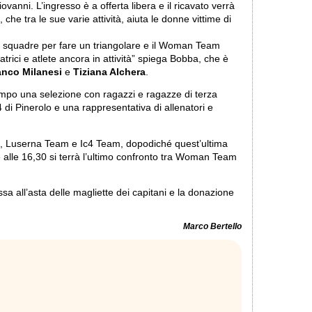
vanni. L’ingresso è a offerta libera e il ricavato verrà
che tra le sue varie attività, aiuta le donne vittime di
le squadre per fare un triangolare e il Woman Team
trici e atlete ancora in attività” spiega Bobba, che è
anco Milanesi
e
Tiziana Alchera
.
po una selezione con ragazzi e ragazze di terza
 di Pinerolo e una rappresentativa di allenatori e
,30, Luserna Team e Ic4 Team, dopodiché quest’ultima
 alle 16,30 si terrà l’ultimo confronto tra Woman Team
ssa all’asta delle magliette dei capitani e la donazione
Marco Bertello