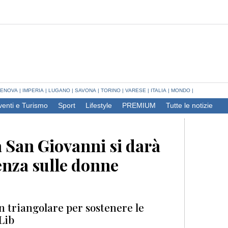
ENOVA
|
IMPERIA
|
LUGANO
|
SAVONA
|
TORINO
|
VARESE
|
ITALIA
|
MONDO
|
venti e Turismo
Sport
Lifestyle
PREMIUM
Tutte le notizie
 San Giovanni si darà
lenza sulle donne
n triangolare per sostenere le
nLib