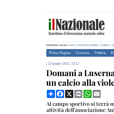
EDIZIONI LOCALI:
ASTI
|
COSTA AZZURRA
|
CUNEO
|
G
Prima Pagina
Cronaca
Politica
E
|
12 giugno 2021, 13:12
Domani a Luserna
un calcio alla vio
Condividi
Facebook
X
Print
WhatsApp
Email
Al campo sportivo si terrà u
attività dell’associazione A