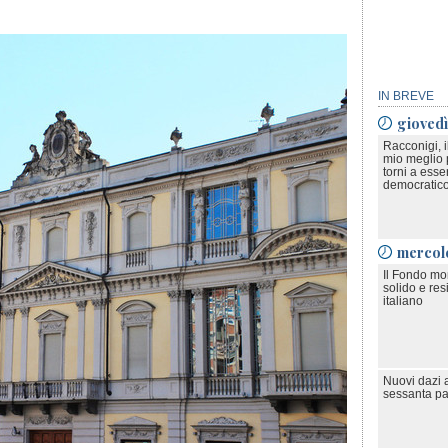
IN BREVE
gioved
Racconigi, 
mio meglio 
torni a esse
democratic
mercol
Il Fondo mo
solido e resi
italiano
Nuovi dazi 
sessanta pa