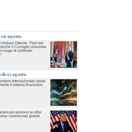
ì 06 agosto
il sindaco Oderda: “Farò del
perché il Consiglio comunale
re luogo di confronto
o”
edì 05 agosto
netario internazionale valuta
liente il sistema finanziario
americani piovono su oltre
rtner commerciali globali