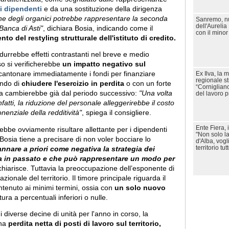
i dipendenti
e da una sostituzione della dirigenza
ne degli organici potrebbe rappresentare la seconda
Sanremo, nu
dell'Aurelia
anca di Asti"
, dichiara Bosia, indicando come il
con il minor
to del restyling strutturale dell'istituto di credito.
rodurrebbe effetti contrastanti nel breve e medio
so si verificherebbe
un impatto negativo sul
Ex Ilva, la
cantonare immediatamente i fondi per finanziare
regionale st
ando di
chiudere l'esercizio in perdita
o con un forte
“Cornigliano
va cambierebbe già dal periodo successivo:
"Una volta
del lavoro p
fatti, la riduzione del personale alleggerirebbe il costo
nziale della redditività"
, spiega il consigliere.
Ente Fiera, i
bbe ovviamente risultare allettante per i dipendenti
"Non solo la
 Bosia tiene a precisare di non voler bocciare lo
d'Alba, vog
territorio tut
nare a priori come negativa la strategia dei
a in passato e che può rappresentare un modo per
 chiarisce. Tuttavia la preoccupazione dell’esponente di
zionale del territorio. Il timore principale riguarda il
antenuto ai minimi termini, ossia con
un solo nuovo
tura a percentuali inferiori o nulle.
diverse decine di unità per l'anno in corso, la
una
perdita netta di posti di lavoro sul territorio,