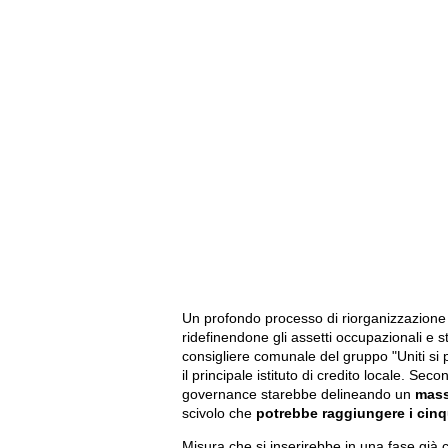
Un profondo processo di riorganizzazione 
ridefinendone gli assetti occupazionali e st
consigliere comunale del gruppo "Uniti si
il principale istituto di credito locale. Se
governance starebbe delineando un
mass
scivolo che
potrebbe raggiungere i cinq
Misura che si inserirebbe in una fase già