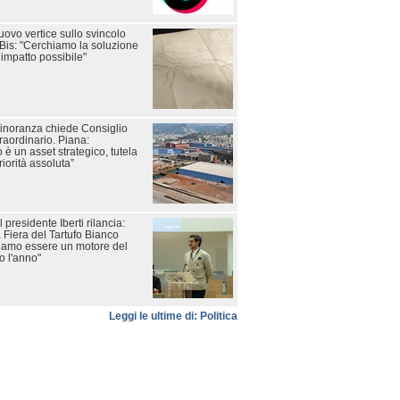
ovo vertice sullo svincolo
 Bis: "Cerchiamo la soluzione
 impatto possibile"
 minoranza chiede Consiglio
raordinario. Piana:
 è un asset strategico, tutela
riorità assoluta”
l presidente Iberti rilancia:
 Fiera del Tartufo Bianco
liamo essere un motore del
to l'anno"
Leggi le ultime di: Politica