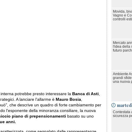
Movida, biv
Vagno e Cors
controlli es
Mercato ann
l'idea della 
futuro parch
Ambiente As
grandi sfide 
una nuova po
interna potrebbe presto interessare la
Banca di Asti
,
rategici. A lanciare l'allarme è
Mauro Bosia
,
marted
 può", che descrive un quadro di forte cambiamento per
condo l'esponente della minoranza consiliare, la nuova
Contestata 
sicurezza pe
iccio piano di prepensionamenti
basato su uno
ue anni.
 caratterizzata, come segnalato dalle rappresentanze