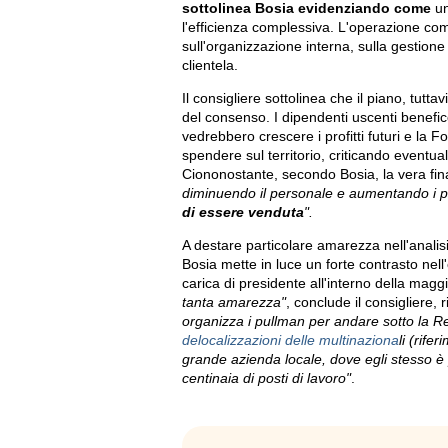
sottolinea Bosia evidenziando come
un
l'efficienza complessiva. L'operazione com
sull'organizzazione interna, sulla gestione de
clientela.
Il consigliere sottolinea che il piano, tutta
del consenso. I dipendenti uscenti benefice
vedrebbero crescere i profitti futuri e la
spendere sul territorio, criticando eventu
Ciononostante, secondo Bosia, la vera fina
diminuendo il personale e aumentando i pr
di essere venduta
".
A destare particolare amarezza nell'analisi de
Bosia mette in luce un forte contrasto nell'
carica di presidente all'interno della magg
tanta amarezza"
, conclude il consigliere,
organizza i pullman per andare sotto la R
delocalizzazioni delle multinaziona
li (rife
grande azienda locale, dove egli stesso è 
centinaia di posti di lavoro"
.