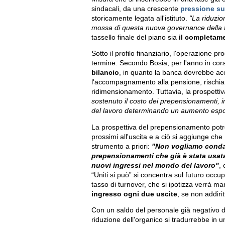
sindacali, da una crescente
pressione su
storicamente legata all'istituto.
"La riduzio
mossa di questa nuova governance della B
tassello finale del piano sia
il completamen
Sotto il profilo finanziario, l'operazione p
termine. Secondo Bosia, per l'anno in cor
bilancio
, in quanto la banca dovrebbe ac
l'accompagnamento alla pensione, rischi
ridimensionamento. Tuttavia, la prospetti
sostenuto il costo dei prepensionamenti, in
del lavoro determinando un aumento espone
La prospettiva del prepensionamento potre
prossimi all'uscita e a ciò si aggiunge che
strumento a priori:
"Non vogliamo condan
prepensionamenti che già è stata usat
nuovi ingressi nel mondo del lavoro"
,
“Uniti si può” si concentra sul futuro occupa
tasso di turnover, che si ipotizza verrà m
ingresso ogni due uscite
, se non addirit
Con un saldo del personale già negativo di 
riduzione dell'organico si tradurrebbe in 