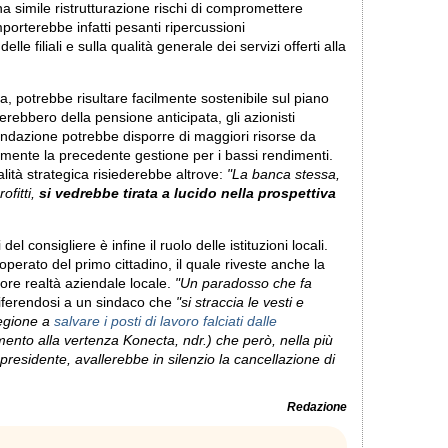
a simile ristrutturazione rischi di compromettere
porterebbe infatti pesanti ripercussioni
lle filiali e sulla qualità generale dei servizi offerti alla
via, potrebbe risultare facilmente sostenibile sul piano
rebbero della pensione anticipata, gli azionisti
 Fondazione potrebbe disporre di maggiori risorse da
almente la precedente gestione per i bassi rendimenti.
lità strategica risiederebbe altrove:
"La banca stessa,
ofitti,
si vedrebbe tirata a lucido nella prospettiva
l consigliere è infine il ruolo delle istituzioni locali.
operato del primo cittadino, il quale riveste anche la
iore realtà aziendale locale.
"Un paradosso che fa
 riferendosi a un sindaco che
"si straccia le vesti e
egione a
salvare i posti di lavoro falciati dalle
rimento alla vertenza Konecta, ndr.) che però, nella più
presidente, avallerebbe in silenzio la cancellazione di
Redazione