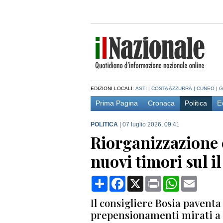
EDIZIONI LOCALI:
ASTI
|
COSTA AZZURRA
|
CUNEO
|
G
Prima Pagina
Cronaca
Politica
E
POLITICA
|
07 luglio 2026, 09:41
Riorganizzazione e
nuovi timori sul il
Condividi
Facebook
X
Print
WhatsApp
Email
Il consigliere Bosia paventa
prepensionamenti mirati a fa