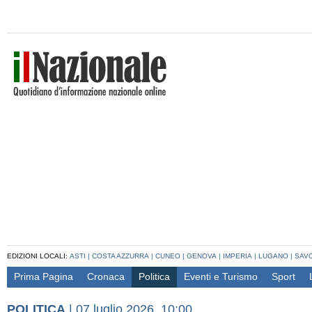
EDIZIONI LOCALI:
ASTI
|
COSTA AZZURRA
|
CUNEO
|
GENOVA
|
IMPERIA
|
LUGANO
|
SAV
Prima Pagina
Cronaca
Politica
Eventi e Turismo
Sport
POLITICA
|
07 luglio 2026, 10:00