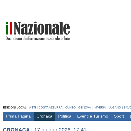
EDIZIONI LOCALI:
ASTI
|
COSTA AZZURRA
|
CUNEO
|
GENOVA
|
IMPERIA
|
LUGANO
|
SAV
Prima Pagina
Cronaca
Politica
Eventi e Turismo
Sport
CRONACA
|
17 giugno 2026, 17:41