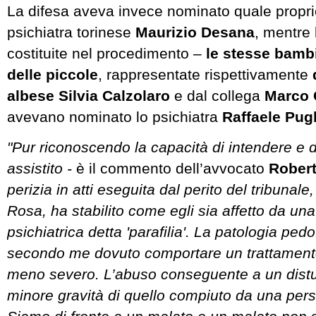
La difesa aveva invece nominato quale propri
psichiatra
torinese
Maurizio Desana
, mentre l
costituite nel procedimento –
le stesse bamb
delle piccole
, rappresentate rispettivamente
albese Silvia Calzolaro
e dal collega
Marco 
avevano nominato lo psichiatra
Raffaele Pug
"Pur riconoscendo la capacità di intendere e d
assistito -
è il commento dell’avvocato
Rober
perizia in atti eseguita dal perito del tribunal
Rosa, ha stabilito come egli sia affetto da una
psichiatrica detta 'parafilia'. La patologia ped
secondo me dovuto comportare un trattament
meno severo. L’abuso conseguente a un distur
minore gravità di quello compiuto da una per