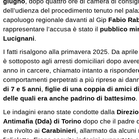
giugno
, dopo quattro ore di camera di consigl
dell’udienza del procedimento tenuto nel palaz
capoluogo regionale davanti al Gip
Fabio
Rab
rappresentare l’accusa è stato il
pubblico mi
Lucignani
.
I fatti risalgono alla primavera 2025. Da aprile
è sottoposto agli arresti domiciliari dopo aver
anno in carcere, chiamato intanto a risponder
comportamenti perpetrati a più riprese ai dann
di 7 e 5 anni
,
figlie di una coppia di amici d
delle quali era anche padrino di battesimo
.
Le indagini erano state condotte dalla
Direzio
Antimafia (Dda) di Torino
dopo che il padre 
era rivolto ai
Carabinieri
, allarmato da alcuni 