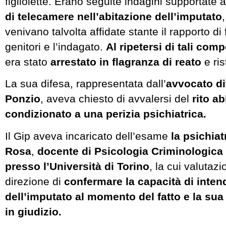
figliolette. Erano seguite indagini supportate
di telecamere nell’abitazione dell’imputato
venivano talvolta affidate stante il rapporto di f
genitori e l’indagato.
Al ripetersi di tali com
era stato
arrestato in flagranza di reato
e ris
La sua difesa, rappresentata dall’
avvocato d
Ponzio
, aveva chiesto di avvalersi del
rito a
condizionato a una perizia psichiatrica.
Il Gip aveva incaricato dell’esame
la psichiat
Rosa
,
docente di Psicologia Criminologica
presso l’Università di Torino
, la cui valutaz
direzione di
confermare
la capacità di inten
dell’imputato al momento del fatto e la sua 
in giudizio.