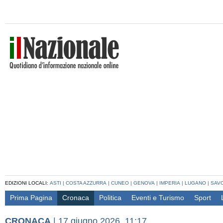
EDIZIONI LOCALI:
ASTI
|
COSTA AZZURRA
|
CUNEO
|
GENOVA
|
IMPERIA
|
LUGANO
|
SAV
Prima Pagina
Cronaca
Politica
Eventi e Turismo
Sport
CRONACA
|
17 giugno 2026, 11:17