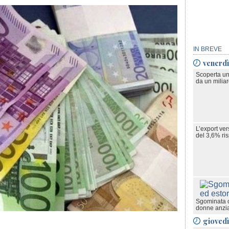
IN BREVE
venerdì
Scoperta un
da un milia
L’export ve
del 3,6% ris
Sgominata o
donne anzi
gioved