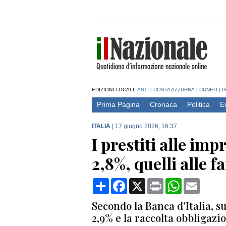
EDIZIONI LOCALI:
ASTI
|
COSTA AZZURRA
|
CUNEO
|
G
Prima Pagina
Cronaca
Politica
E
ITALIA
|
17 giugno 2026, 16:37
I prestiti alle im
2,8%, quelli alle f
Condividi
Facebook
X
Print
WhatsApp
Email
Secondo la Banca d’Italia, su
2,9% e la raccolta obbligazi