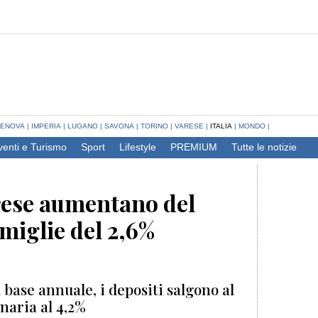
ENOVA
|
IMPERIA
|
LUGANO
|
SAVONA
|
TORINO
|
VARESE
|
ITALIA
|
MONDO
|
venti e Turismo
Sport
Lifestyle
PREMIUM
Tutte le notizie
prese aumentano del
amiglie del 2,6%
 base annuale, i depositi salgono al
onaria al 4,2%