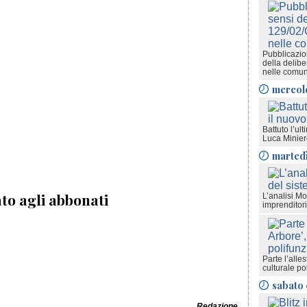
Pubblicazion
della delib
nelle comun
mercol
Battuto l’ult
Luca Minie
marted
to agli abbonati
L’analisi M
imprenditori
Parte l’alle
culturale po
sabato 
Redazione