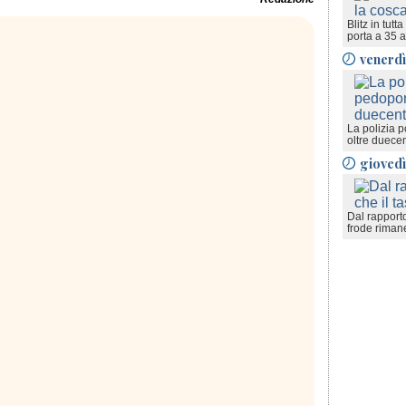
Blitz in tutt
porta a 35 a
venerdì
La polizia p
oltre duecen
giovedì
Dal rapporto
frode riman