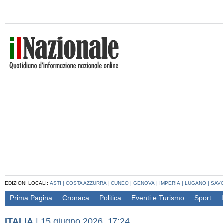
EDIZIONI LOCALI:
ASTI
|
COSTA AZZURRA
|
CUNEO
|
GENOVA
|
IMPERIA
|
LUGANO
|
SAV
Prima Pagina
Cronaca
Politica
Eventi e Turismo
Sport
ITALIA
|
15 giugno 2026, 17:24