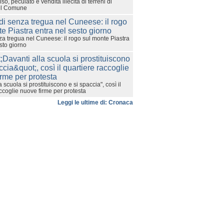
lso, peculato e vendita illecita di terreni di
del Comune
za tregua nel Cuneese: il rogo sul monte Piastra
sto giorno
a scuola si prostituiscono e si spaccia", così il
ccoglie nuove firme per protesta
Leggi le ultime di: Cronaca