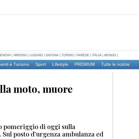
ENOVA
|
IMPERIA
|
LUGANO
|
SAVONA
|
TORINO
|
VARESE
|
ITALIA
|
MONDO
|
venti e Turismo
Sport
Lifestyle
PREMIUM
Tutte le notizie
lla moto, muore
 pomeriggio di oggi sulla
o. Sul posto d'urgenza ambulanza ed