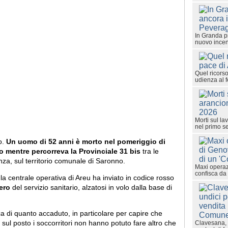
In Granda p
nuovo ince
Quel ricorso
udienza al 
Morti sul la
nel primo s
o.
Un uomo di 52 anni è morto nel pomeriggio di
o mentre percorreva la Provinciale 31 bis
tra le
za, sul territorio comunale di Saronno.
Maxi operaz
confisca da 
 la centrale operativa di Areu ha inviato in codice rosso
tero
del servizio sanitario, alzatosi in volo dalla base di
ca di quanto accaduto, in particolare per capire che
Clavesana, 
sul posto i soccorritori non hanno potuto fare altro che