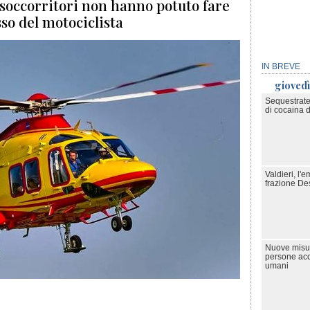
 soccorritori non hanno potuto fare
sso del motociclista
IN BREVE
gioved
Sequestrate
di cocaina d
Valdieri, l'
frazione De
Nuove misur
persone accu
umani