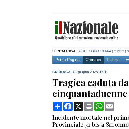
EDIZIONI LOCALI:
ASTI
|
COSTA AZZURRA
|
CUNEO
|
G
Prima Pagina
Cronaca
Politica
E
CRONACA
|
01 giugno 2026, 16:11
Tragica caduta da
cinquantaduenne
Condividi
Facebook
X
Print
WhatsApp
Email
Incidente mortale nel primo
Provinciale 31 bis a Saronn