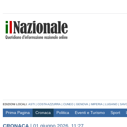
EDIZIONI LOCALI:
ASTI
|
COSTA AZZURRA
|
CUNEO
|
GENOVA
|
IMPERIA
|
LUGANO
|
SAV
Prima Pagina
Cronaca
Politica
Eventi e Turismo
Sport
CRONACA
|
01 giugno 2026, 11:27