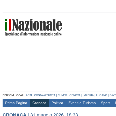
EDIZIONI LOCALI:
ASTI
|
COSTA AZZURRA
|
CUNEO
|
GENOVA
|
IMPERIA
|
LUGANO
|
SAV
Prima Pagina
Cronaca
Politica
Eventi e Turismo
Sport
CRONACA
|
31 maggio 2026, 18:33