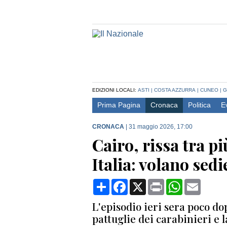
EDIZIONI LOCALI:
ASTI
|
COSTA AZZURRA
|
CUNEO
|
G
Prima Pagina
Cronaca
Politica
E
CRONACA
|
31 maggio 2026, 17:00
Cairo, rissa tra p
Italia: volano sedi
Condividi
Facebook
X
Print
WhatsApp
Email
L'episodio ieri sera poco dop
pattuglie dei carabinieri e 