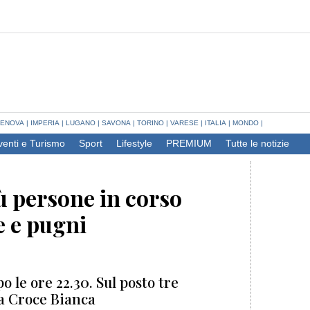
ENOVA
|
IMPERIA
|
LUGANO
|
SAVONA
|
TORINO
|
VARESE
|
ITALIA
|
MONDO
|
venti e Turismo
Sport
Lifestyle
PREMIUM
Tutte le notizie
iù persone in corso
e e pugni
o le ore 22.30. Sul posto tre
la Croce Bianca