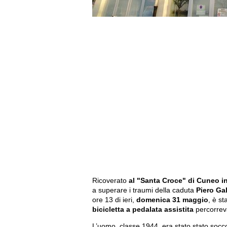
Ricoverato
al "Santa Croce" di Cuneo in
a superare i traumi della caduta
Piero Gal
ore 13 di ieri,
domenica 31 maggio
, è s
bicicletta a pedalata assistita
percorrev
L’uomo, classe 1944, era stato stato socco