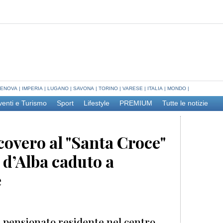
ENOVA
|
IMPERIA
|
LUGANO
|
SAVONA
|
TORINO
|
VARESE
|
ITALIA
|
MONDO
|
venti e Turismo
Sport
Lifestyle
PREMIUM
Tutte le notizie
covero al "Santa Croce"
o d’Alba caduto a
e
, pensionato residente nel centro