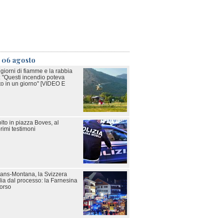
ì 06 agosto
i giorni di fiamme e la rabbia
: "Questi incendio poteva
to in un giorno" [VIDEO E
olto in piazza Boves, al
rimi testimoni
rans-Montana, la Svizzera
alia dal processo: la Farnesina
corso