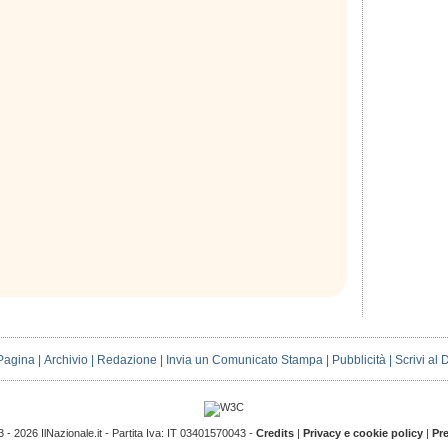
Pagina
|
Archivio
|
Redazione
|
Invia un Comunicato Stampa
|
Pubblicità
|
Scrivi al 
 - 2026 IlNazionale.it - Partita Iva: IT 03401570043 -
Credits
|
Privacy e cookie policy
|
Pr