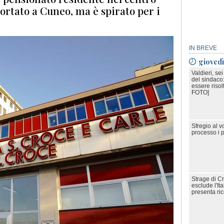
portato a Cuneo, ma è spirato per i
IN BREVE
gioved
Valdieri, se
del sindaco
essere risol
FOTO]
Sfregio al v
processo i p
Strage di C
esclude l'It
presenta ri