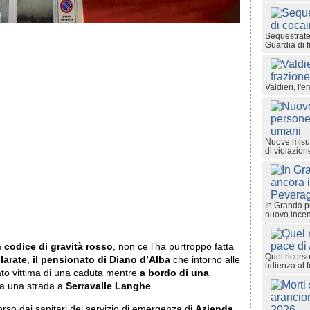
Sequestrate
Guardia di 
Valdieri, l'
Nuove misur
di violazione
In Granda p
nuovo ince
 codice di gravità rosso
, non ce l’ha purtroppo fatta
Quel ricorso
larate
,
il pensionato di
Diano d’Alba
che intorno alle
udienza al 
tato vittima di una caduta mentre
a bordo di una
a una strada a
Serravalle Langhe
.
rso dai sanitari dei servizio di emergenza di
Azienda