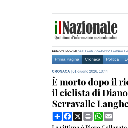
EDIZIONI LOCALI:
ASTI
|
COSTA AZZURRA
|
CUNEO
|
G
Prima Pagina
Cronaca
Politica
E
CRONACA
|
01 giugno 2026, 13:44
È morto dopo il ri
il ciclista di Dian
Serravalle Langh
Condividi
Facebook
X
Print
WhatsApp
Email
La vittima è Piero Gallarate