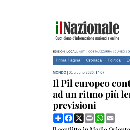
EDIZIONI LOCALI:
ASTI
|
COSTA AZZURRA
|
CUNEO
|
G
Prima Pagina
Cronaca
Politica
E
MONDO
|
01 giugno 2026, 14:07
Il Pil europeo con
ad un ritmo più le
previsioni
Condividi
Facebook
X
Print
WhatsApp
Email
Il conflitto in Medio Orien