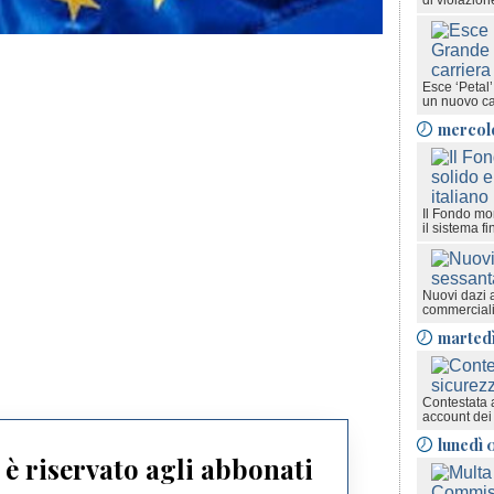
di violazione
Esce ‘Petal
un nuovo cap
mercol
Il Fondo mon
il sistema fi
Nuovi dazi 
commerciali
marted
Contestata 
account dei
lunedì 
è riservato agli abbonati