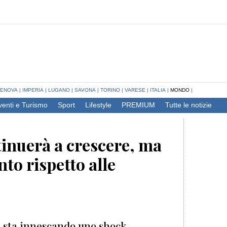
ENOVA
|
IMPERIA
|
LUGANO
|
SAVONA
|
TORINO
|
VARESE
|
ITALIA
|
MONDO
|
venti e Turismo
Sport
Lifestyle
PREMIUM
Tutte le notizie
tinuerà a crescere, ma
nto rispetto alle
te sta innescando uno shock