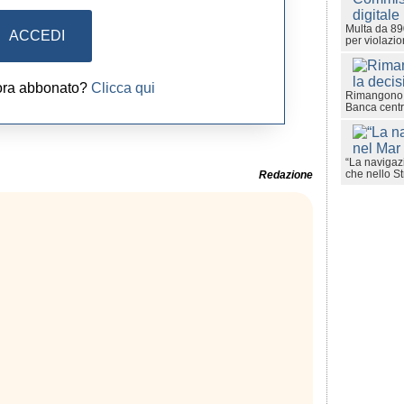
Multa da 89
ACCEDI
per violazio
ora abbonato?
Clicca qui
Rimangono in
Banca cent
“La navigaz
che nello St
Redazione