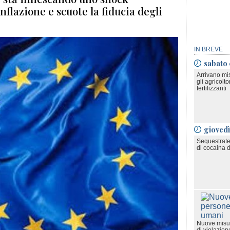
nflazione e scuote la fiducia degli
IN BREVE
sabato
Arrivano mi
gli agricoltor
fertilizzanti
gioved
Sequestrate
di cocaina d
Nuove misur