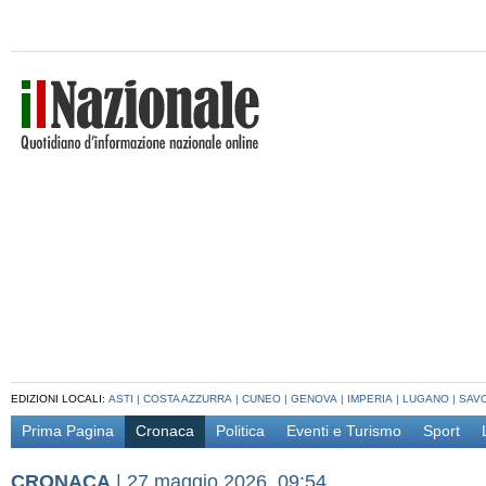
EDIZIONI LOCALI:
ASTI
|
COSTA AZZURRA
|
CUNEO
|
GENOVA
|
IMPERIA
|
LUGANO
|
SAV
Prima Pagina
Cronaca
Politica
Eventi e Turismo
Sport
CRONACA
|
27 maggio 2026, 09:54