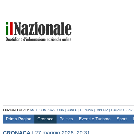
EDIZIONI LOCALI:
ASTI
|
COSTA AZZURRA
|
CUNEO
|
GENOVA
|
IMPERIA
|
LUGANO
|
SAV
Prima Pagina
Cronaca
Politica
Eventi e Turismo
Sport
CRONACA
|
27 maggio 2026, 20:31