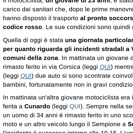
Il motociclista,
un giovane di 23 anni
, è stat
carico dai sanitari che, dopo le prime manovr
hanno disposto il trasporto
al pronto soccor
codice rosso
. Le sue condizioni sono quindi 
Quella di oggi è stata
una giornata particol
per quanto riguarda gli incidenti stradali a
comuni della zona
. In mattinata un giovane 
rimasto ferito in via Corsica (leggi
QUI
) mentre
(leggi
QUI
) due auto si sono scontrate coinv
bambini, fortunatamente non in gravi condizio
In mattinata un'altra giovane motociclista era
ferita a
Cunardo
(leggi
QUI
). Sempre nella ser
un uomo di 34 anni è rimasto ferito in uno sco
moto e un altro veicolo lungo il Sempione a
S
l'incidente è successo intorno alle 19.15. L'u