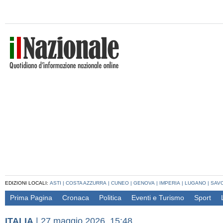
EDIZIONI LOCALI:
ASTI
|
COSTA AZZURRA
|
CUNEO
|
GENOVA
|
IMPERIA
|
LUGANO
|
SAV
Prima Pagina
Cronaca
Politica
Eventi e Turismo
Sport
ITALIA
|
27 maggio 2026, 15:48