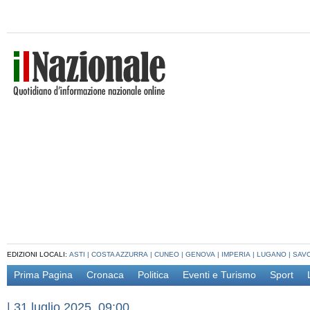
EDIZIONI LOCALI:
ASTI
|
COSTA AZZURRA
|
CUNEO
|
GENOVA
|
IMPERIA
|
LUGANO
|
SAV
Prima Pagina
Cronaca
Politica
Eventi e Turismo
Sport
|
31 luglio 2025, 09:00