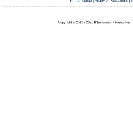
Prima Pagina
|
Archivio
|
Redazione
|
I
Copyright © 2013 - 2026 IlNazionale.it - Partita Iva