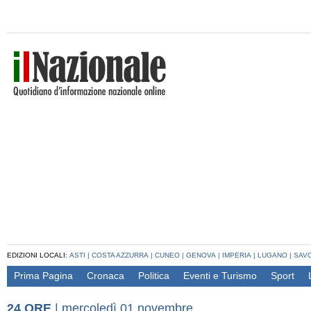
EDIZIONI LOCALI:
ASTI
|
COSTA AZZURRA
|
CUNEO
|
GENOVA
|
IMPERIA
|
LUGANO
|
SAV
Prima Pagina
Cronaca
Politica
Eventi e Turismo
Sport
24 ORE
|
mercoledì 01 novembre