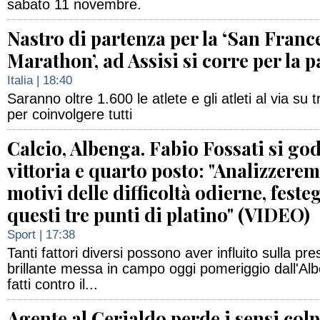
sabato 11 novembre.
Nastro di partenza per la ‘San Franc
Marathon’, ad Assisi si corre per la p
Italia
| 18:40
Saranno oltre 1.600 le atlete e gli atleti al via su t
per coinvolgere tutti
Calcio, Albenga. Fabio Fossati si go
vittoria e quarto posto: "Analizzerem
motivi delle difficoltà odierne, fest
questi tre punti di platino" (VIDEO)
Sport
| 17:38
Tanti fattori diversi possono aver influito sulla pr
brillante messa in campo oggi pomeriggio dall'Al
fatti contro il...
Agente al Cerialdo perde i sensi colp