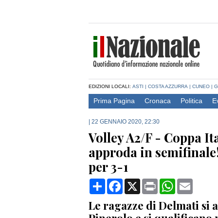
EDIZIONI LOCALI:
ASTI
|
COSTA AZZURRA
|
CUNEO
|
G
Prima Pagina
Cronaca
Politica
E
|
22 GENNAIO 2020, 22:30
Volley A2/F - Coppa I
approda in semifinale!
per 3-1
Condividi
Facebook
X
Print
WhatsApp
Email
Le ragazze di Delmati si 