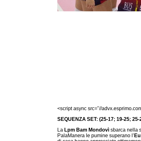
<script async src="//advx.esprimo.co
SEQUENZA SET: (25-17; 19-25; 25-2
La
Lpm Bam Mondovì
sbarca nella s
PalaManera le pumine superano l’
Eu