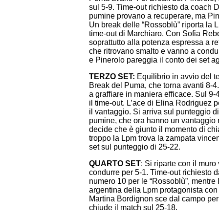
sul 5-9. Time-out richiesto da coach 
pumine provano a recuperare, ma Pine
Un break delle “Rossoblù” riporta la 
time-out di Marchiaro. Con Sofia Rebor
soprattutto alla potenza espressa a re
che ritrovano smalto e vanno a condur
e Pinerolo pareggia il conto dei set a
TERZO SET:
Equilibrio in avvio del 
Break del Puma, che torna avanti 8-4. 
a graffiare in maniera efficace. Sul 
il time-out. L’ace di Elina Rodriguez 
il vantaggio. Si arriva sul punteggio di
pumine, che ora hanno un vantaggio r
decide che è giunto il momento di chi
troppo la Lpm trova la zampata vincent
set sul punteggio di 25-22.
QUARTO SET
: Si riparte con il mur
condurre per 5-1. Time-out richiesto 
numero 10 per le “Rossoblù”, mentre l
argentina della Lpm protagonista con 
Martina Bordignon sce dal campo per 
chiude il match sul 25-18.