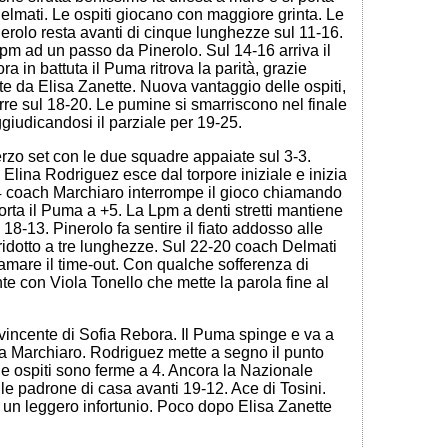
Delmati. Le ospiti giocano con maggiore grinta. Le
rolo resta avanti di cinque lunghezze sul 11-16.
Lpm ad un passo da Pinerolo. Sul 14-16 arriva il
a in battuta il Puma ritrova la parità, grazie
te da Elisa Zanette. Nuova vantaggio delle ospiti,
re sul 18-20. Le pumine si smarriscono nel finale
ggiudicandosi il parziale per 19-25.
terzo set con le due squadre appaiate sul 3-3.
Elina Rodriguez esce dal torpore iniziale e inizia
9-4 coach Marchiaro interrompe il gioco chiamando
porta il Puma a +5. La Lpm a denti stretti mantiene
 18-13. Pinerolo fa sentire il fiato addosso alle
idotto a tre lunghezze. Sul 22-20 coach Delmati
amare il time-out. Con qualche sofferenza di
e con Viola Tonello che mette la parola fine al
o vincente di Sofia Rebora. Il Puma spinge e va a
da Marchiaro. Rodriguez mette a segno il punto
e ospiti sono ferme a 4. Ancora la Nazionale
le padrone di casa avanti 19-12. Ace di Tosini.
un leggero infortunio. Poco dopo Elisa Zanette