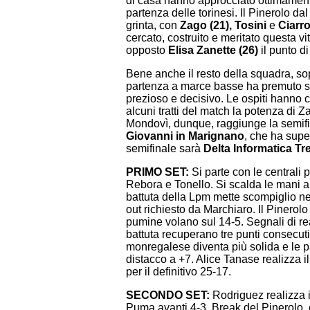
di casa hanno approcciato ottimament
partenza delle torinesi. Il Pinerolo d
grinta, con
Zago (21),
Tosini
e
Ciarr
cercato, costruito e meritato questa vi
opposto
Elisa Zanette (26)
il punto di
Bene anche il resto della squadra, so
partenza a marce basse ha premuto s
prezioso e decisivo. Le ospiti hanno c
alcuni tratti del match la potenza di 
Mondovì, dunque, raggiunge la semifin
Giovanni in Marignano
, che ha super
semifinale sarà
Delta Informatica T
PRIMO SET:
Si parte con le centrali 
Rebora e Tonello. Si scalda le mani a
battuta della Lpm mette scompiglio nell
out richiesto da Marchiaro. Il Pinerolo
pumine volano sul 14-5. Segnali di re
battuta recuperano tre punti consecut
monregalese diventa più solida e le p
distacco a +7. Alice Tanase realizza 
per il definitivo 25-17.
SECONDO SET:
Rodriguez realizza i
Puma avanti 4-3. Break del Pinerolo, c