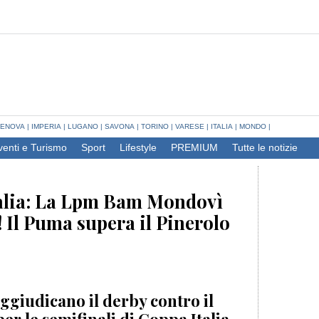
ENOVA
|
IMPERIA
|
LUGANO
|
SAVONA
|
TORINO
|
VARESE
|
ITALIA
|
MONDO
|
venti e Turismo
Sport
Lifestyle
PREMIUM
Tutte le notizie
talia: La Lpm Bam Mondovì
 Il Puma supera il Pinerolo
aggiudicano il derby contro il