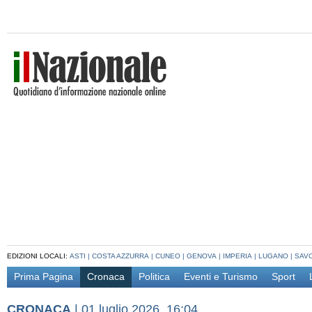
EDIZIONI LOCALI:
ASTI
|
COSTA AZZURRA
|
CUNEO
|
GENOVA
|
IMPERIA
|
LUGANO
|
SAV
Prima Pagina
Cronaca
Politica
Eventi e Turismo
Sport
CRONACA
|
01 luglio 2026, 16:04