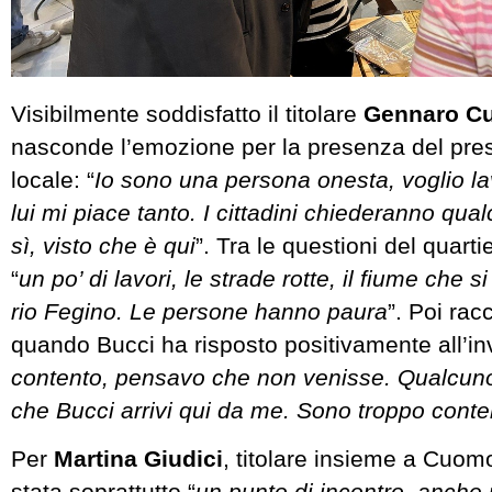
Visibilmente soddisfatto il titolare
Gennaro
C
nasconde l’emozione per la presenza del pres
locale: “
Io sono una persona onesta, voglio l
lui mi piace tanto. I cittadini chiederanno qu
sì, visto che è qui
”. Tra le questioni del quart
“
un po’ di lavori, le strade rotte, il fiume che s
rio Fegino. Le persone hanno paura
”. Poi rac
quando Bucci ha risposto positivamente all’inv
contento, pensavo che non venisse. Qualcuno
che Bucci arrivi qui da me. Sono troppo conte
Per
Martina
Giudici
, titolare insieme a Cuomo,
stata soprattutto “
un punto di incontro, anche 