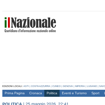
EDIZIONI LOCALI:
ASTI
|
COSTA AZZURRA
|
CUNEO
|
GENOVA
|
IMPERIA
|
LUGANO
|
SAV
Prima Pagina
Cronaca
Politica
Eventi e Turismo
Sport
POLITICA
|
25 maggio 2026, 22:41