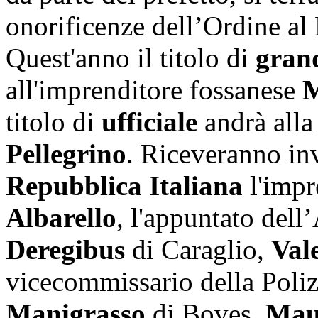
onorificenze dell’Ordine al 
Quest'anno il titolo di
grand
all'imprenditore fossanese
M
titolo di
ufficiale
andrà alla
Pellegrino
. Riceveranno in
Repubblica Italiana
l'impr
Albarello
, l'appuntato del
Deregibus
di Caraglio,
Val
vicecommissario della Poliz
Manigrasso
di Boves,
Mau