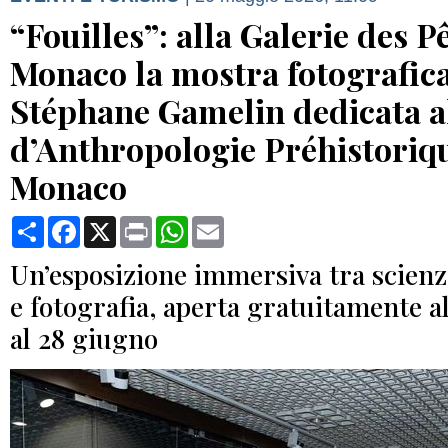
“Fouilles”: alla Galerie des P
Monaco la mostra fotografica
Stéphane Gamelin dedicata a
d’Anthropologie Préhistoriq
Monaco
Condividi
Facebook
X
Print
WhatsApp
Email
Un’esposizione immersiva tra scienz
e fotografia, aperta gratuitamente a
al 28 giugno