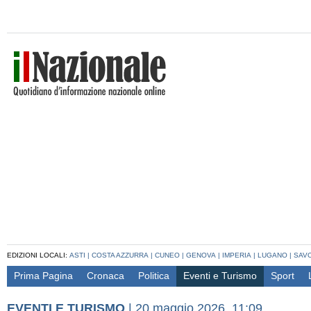
EDIZIONI LOCALI:
ASTI
|
COSTA AZZURRA
|
CUNEO
|
GENOVA
|
IMPERIA
|
LUGANO
|
SAV
Prima Pagina
Cronaca
Politica
Eventi e Turismo
Sport
EVENTI E TURISMO
|
20 maggio 2026, 11:09