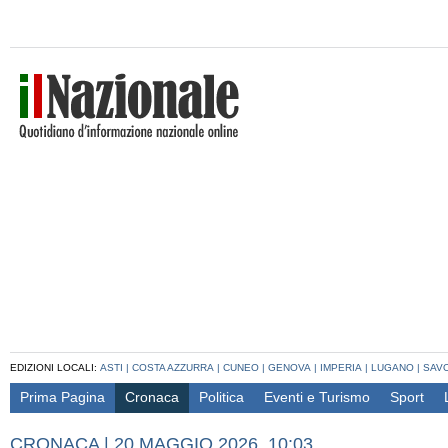
EDIZIONI LOCALI:
ASTI
|
COSTA AZZURRA
|
CUNEO
|
GENOVA
|
IMPERIA
|
LUGANO
|
SAV
Prima Pagina
Cronaca
Politica
Eventi e Turismo
Sport
CRONACA
|
20 MAGGIO 2026, 10:03