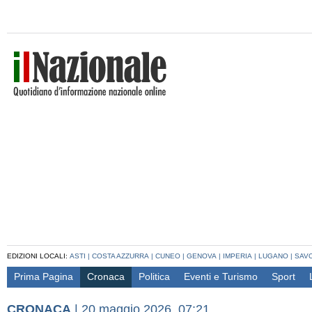
EDIZIONI LOCALI:
ASTI
|
COSTA AZZURRA
|
CUNEO
|
GENOVA
|
IMPERIA
|
LUGANO
|
SAV
Prima Pagina
Cronaca
Politica
Eventi e Turismo
Sport
CRONACA
|
20 maggio 2026, 07:21