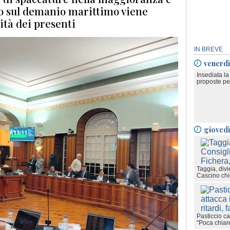
ano sul demanio marittimo viene
ità dei presenti
IN BREVE
venerdì
Insediata l
proposte per
gioved
Taggia, divi
Cascino chi
Pasticcio ca
"Poca chiare