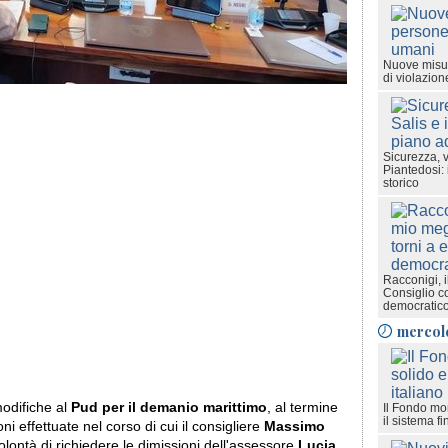
Nuove misur
di violazione
Sicurezza, v
Piantedosi: 
storico
Racconigi, i
Consiglio c
democratic
mercol
odifiche al
Pud per il demanio marittimo
, al termine
Il Fondo mon
il sistema fi
i effettuate nel corso di cui il consigliere
Massimo
lontà di richiedere le dimissioni dell'assessore
Lucia