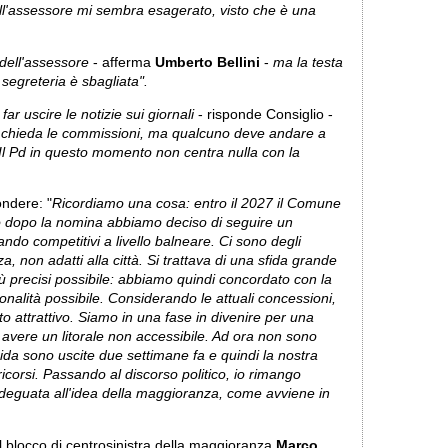
ll'assessore mi sembra esagerato, visto che è una
 dell'assessore
- afferma
Umberto Bellini
-
ma la testa
 segreteria è sbagliata".
ar uscire le notizie sui giornali
- risponde Consiglio -
no chieda le commissioni, ma qualcuno deve andare a
. Il Pd in questo momento non centra nulla con la
ondere: "
Ricordiamo una cosa: entro il 2027 il Comune
no dopo la nomina abbiamo deciso di seguire un
ando competitivi a livello balneare. Ci sono degli
zza, non adatti alla città. Si trattava di una sfida grande
ù precisi possibile: abbiamo quindi concordato con la
onalità possibile. Considerando le attuali concessioni,
o attrattivo. Siamo in una fase in divenire per una
avere un litorale non accessibile. Ad ora non sono
uida sono uscite due settimane fa e quindi la nostra
ricorsi. Passando al discorso politico, io rimango
deguata all'idea della maggioranza, come avviene in
el blocco di centrosinistra della maggioranza
Marco