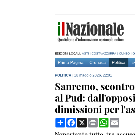
EDIZIONI LOCALI:
ASTI
|
COSTA AZZURRA
|
CUNEO
|
G
Prima Pagina
Cronaca
Politica
E
POLITICA
|
18 maggio 2026, 22:01
Sanremo, scontro p
al Pud: dall'opposi
dimissioni per l'a
Condividi
Facebook
X
Print
WhatsApp
Email
Nonostante tutto, tra accus