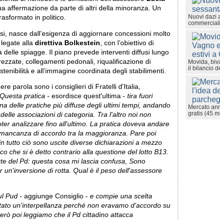
a affermazione da parte di altri della minoranza. Un
Nuovi dazi 
rasformato in politico.
commerciali
tusi, nasce dall’esigenza di aggiornare concessioni molto
 legate alla
direttiva Bolkestein
, con l’obiettivo di
tà delle spiagge. Il piano prevede interventi diffusi lungo
trezzate, collegamenti pedonali, riqualificazione di
Movida, biva
il bilancio d
enibilità e all’immagine coordinata degli stabilimenti.
e parola sono i consiglieri di Fratelli d'Italia,
Questa pratica
- esordisce quest'ultima -
tira fuori
una delle pratiche più diffuse degli ultimi tempi, andando
Mercato ann
gratis (45 m
delle associazioni di categoria. Tra l'altro noi non
er analizzare fino all'ultimo. La pratica doveva andare
r mancanza di accordo tra la maggioranza. Pare poi
n tutto ciò sono uscite diverse dichiarazioni a mezzo
o che si è detto contrario alla questione del lotto B13.
rte del Pd: questa cosa mi lascia confusa, Sono
un'inversione di rotta. Qual è il peso dell'assessore
ul Pud -
aggiunge Consiglio -
e compie una scelta
ntato un'interpellanza perché non eravamo d'accordo su
erò poi leggiamo che il Pd cittadino attacca