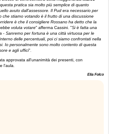
questa pratica sia molto più semplice di quanto
quello avuto dall'assessore. Il Pud era necessario per
 che stiamo votando è il frutto di una discussione
sorridere è che il consigliere Rossano ha detto che la
vrebbe voluta votare
" afferma Cassini. "
Si è fatta una
a - Sanremo per fortuna è una città virtuosa per le
terno delle percentuali, poi ci siamo confrontati nella
i. Io personalmente sono molto contento di questa
ore e agli uffici
".
ata approvata all'unanimità dei presenti, con
 l'aula.
Elia Folco