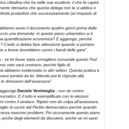
ica cittadina che ha nelle sue scuderie, il che fa capire
eramente riteniamo che questa delega non le si addica e
ttività produttive che successivamente (al rimpasto di
abbiamo avuto il documento quattro giorni prima della
ccio una domanda: in questo piano urbanistico si è
è una quantificazione economica? E aggiungo, perché
a? Credo si debba fare attenzione quando si portano
he a breve dovrebbero uscire i bandi delle gare
".
o -
se lei fosse stata consigliera comunale questo Pud
mio voto sarà contrario, perché figlio di
à abbiamo evidenziato in altri settori. Questa pratica è
re portata da lei. Attendo poi le risposte alla
le dimissioni dell'assessore
".
aggiunge
Daniele Ventimiglia
- n
on do contro
ocratico. E il tutto è esemplificato con le elezioni
ni contro il sindaco. Ripeto non do colpa all'assessore,
siglio di uscire dal Partito democratico perché quando
ioranza nascono problemi. Poi sicuramente questo piano
 anche degli elementi da discutere, anche se mi sarei
.