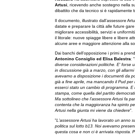
Artusi
, ricevendo anche sostegno nella su
dibattito che da tecnico si è rapidamente t
Il documento, illustrato dall’assessore Ar
datate e preparare la città alle future gare
migliorare accessibilità, servizi e uniformi
il litorale: nuove spiagge libere e libere at
alcune aree e maggiore attenzione alla sost
Dai banchi dell'opposizione i primi a prender
Antonino Consiglio ed Elisa Balestra
: "
diverse considerazioni politiche. E' forse 
in discussione già a marzo, con gli allarmi 
avevamo a disposizione i documenti da pot
già a fine aprile, ma mancando il Pud pe
esserci stato un cambio di programma. E i
stampa, come quella del partito democratic
Ma sottolineo che l'assessore Artusi fa pa
contenta che la maggioranza ha spinto per 
Artusi nella giunta mi viene da chiedere
".
"
L'assessore Artusi ha lavorato un anno s
politica sul lotto b13. Noi avevamo prese
questa cosa e non ci è arrivata risposta. P