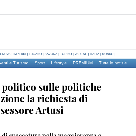
ENOVA
|
IMPERIA
|
LUGANO
|
SAVONA
|
TORINO
|
VARESE
|
ITALIA
|
MONDO
|
venti e Turismo
Sport
Lifestyle
PREMIUM
Tutte le notizie
olitico sulle politiche
zione la richiesta di
ssessore Artusi
e di spaccature nella maggioranza e