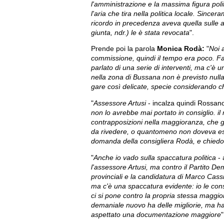
l'amministrazione e la massima figura polit
l'aria che tira nella politica locale. Sinc
ricordo in precedenza aveva quella sulle a
giunta, ndr.) le è stata revocata
".
Prende poi la parola
Monica Rodà:
"
Noi 
commissione, quindi il tempo era poco. Fa
parlato di una serie di interventi, ma c'
nella zona di Bussana non è previsto null
gare così delicate, specie considerando c
"
Assessore Artusi
- incalza quindi Rossan
non lo avrebbe mai portato in consiglio. il 
contrapposizioni nella maggioranza, che gi
da rivedere, o quantomeno non doveva esse
domanda della consigliera Rodà, e chiedo 
"
Anche io vado sulla spaccatura politica
- 
l'assessore Artusi, ma contro il Partito Dem
provinciali e la candidatura di Marco Cassi
ma c'è una spaccatura evidente: io le con
ci si pone contro la propria stessa magg
demaniale nuovo ha delle migliorie, ma ha
aspettato una documentazione maggiore
"