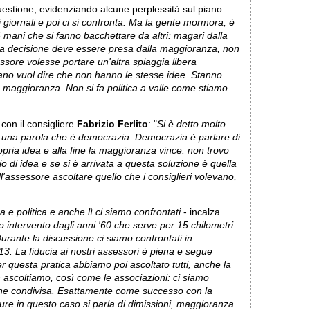
uestione, evidenziando alcune perplessità sul piano
giornali e poi ci si confronta. Ma la gente mormora, è
mani che si fanno bacchettare da altri: magari dalla
 decisione deve essere presa dalla maggioranza, non
sore volesse portare un'altra spiaggia libera
sano vuol dire che non hanno le stesse idee. Stanno
maggioranza. Non si fa politica a valle come stiamo
con il consigliere
Fabrizio Ferlito
: "
Si è detto molto
n una parola che è democrazia. Democrazia è parlare di
opria idea e alla fine la maggioranza vince: non trovo
o di idea e se si è arrivata a questa soluzione è quella
'assessore ascoltare quello che i consiglieri volevano,
e politica e anche lì ci siamo confrontati
- incalza
 intervento dagli anni '60 che serve per 15 chilometri
rante la discussione ci siamo confrontati in
3. La fiducia ai nostri assessori è piena e segue
 questa pratica abbiamo poi ascoltato tutti, anche la
scoltiamo, così come le associazioni: ci siamo
one condivisa. Esattamente come successo con la
ure in questo caso si parla di dimissioni, maggioranza