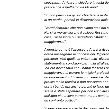
spezzata… Arrivare a chiedere la testa de
pratica che aspettiamo da 60 anni
".
"
Io non penso sia giusto chiedere la testa
di un partito, perché la dichiarazione della
"Vorrei ricordare che non siamo stati noi a f
Poi ci si meraviglia che il collega Rossa
casa, l'assessore o il segretario cittadino
maggioranza
".
A questo punto è l'assessore Artusi a risp
dovrà riassegnare le concessioni. Il gior
percorso, cioè quello di volare alto, divent
stabilimenti in condizioni per nulla all'alte
ed era necessario che i bandi fossero i pi
maggioranza di trovare le migliori professi
un investimento di 5 anni non sarebbe stat
pratica molto tecnica e non possiamo non 
usciti i bandi, ma anche perché le linee g
scelta è stata aspettare per non rischiare 
dell'idea che avevo portato, ma mi sono a
un confronto politico
".
Si uniscono poi le parole dei consiglieri d