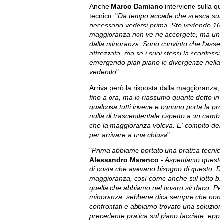
Anche
Marco Damiano
interviene sulla q
tecnico: "
Da tempo accade che si esca sui 
necessario vedersi prima. Sto vedendo 16 
maggioranza non ve ne accorgete, ma una
dalla minoranza. Sono convinto che l'asses
attrezzata, ma se i suoi stessi la sconfes
emergendo pian piano le divergenze nella 
vedendo
".
Arriva però la risposta dalla maggioranza, 
fino a ora, ma io riassumo quanto detto i
qualcosa tutti invece e ognuno porta la pr
nulla di trascendentale rispetto a un cambi
che la maggioranza voleva. E' compito dell
per arrivare a una chiusa
".
"
Prima abbiamo portato una pratica tecnica 
Alessandro Marenco
-
Aspettiamo questo
di costa che avevano bisogno di questo. Du
maggioranza, così come anche sul lotto b1
quella che abbiamo nel nostro sindaco. Per
minoranza, sebbene dica sempre che non a
confrontati e abbiamo trovato una soluzi
precedente pratica sul piano facciate: epp