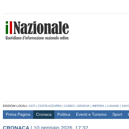
EDIZIONI LOCALI:
ASTI
|
COSTA AZZURRA
|
CUNEO
|
GENOVA
|
IMPERIA
|
LUGANO
|
SAV
Prima Pagina
Cronaca
Politica
Eventi e Turismo
Sport
CRONACA
|
10 gennaio 2026, 17:32