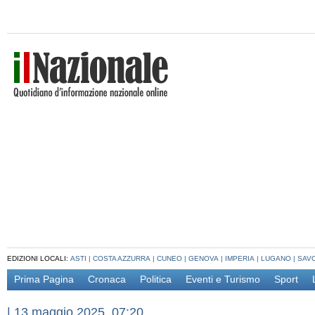
EDIZIONI LOCALI:
ASTI
|
COSTA AZZURRA
|
CUNEO
|
GENOVA
|
IMPERIA
|
LUGANO
|
SAV
Prima Pagina
Cronaca
Politica
Eventi e Turismo
Sport
|
13 maggio 2025, 07:20