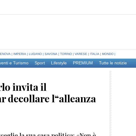
ENOVA
|
IMPERIA
|
LUGANO
|
SAVONA
|
TORINO
|
VARESE
|
ITALIA
|
MONDO
|
venti e Turismo
Sport
Lifestyle
PREMIUM
Tutte le notizie
o invita il
ar decollare l“alleanza
ceglie la sua casa politica: «Non è