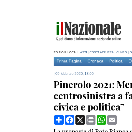
EDIZIONI LOCALI:
ASTI
|
COSTA AZZURRA
|
CUNEO
|
G
Prima Pagina
Cronaca
Politica
E
|
09 febbraio 2020, 13:00
Pinerolo 2021: Merl
centrosinistra a f
civica e politica”
Condividi
Facebook
X
Print
WhatsApp
Email
La proposta di Rete Bianca s