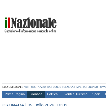
EDIZIONI LOCALI:
ASTI
|
COSTA AZZURRA
|
CUNEO
|
GENOVA
|
IMPERIA
|
LUGANO
|
SAV
Prima Pagina
Cronaca
Politica
Eventi e Turismo
Sport
CRONACA
|
09 luglio 2026, 10:05