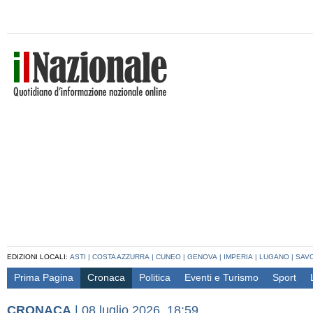
EDIZIONI LOCALI:
ASTI
|
COSTA AZZURRA
|
CUNEO
|
GENOVA
|
IMPERIA
|
LUGANO
|
SAV
Prima Pagina
Cronaca
Politica
Eventi e Turismo
Sport
CRONACA
|
08 luglio 2026, 18:59