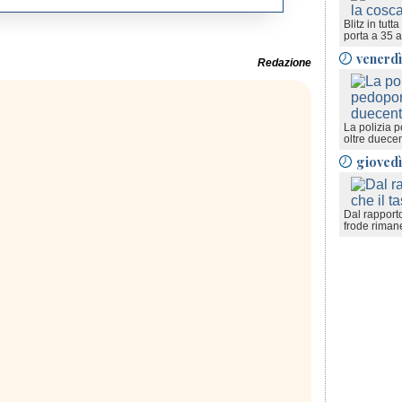
Blitz in tutt
porta a 35 a
venerdì
Redazione
La polizia p
oltre duecen
giovedì
Dal rapporto
frode riman