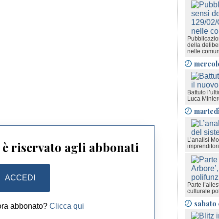
Pubblicazion
della delib
nelle comun
mercol
Battuto l’ult
Luca Minie
marted
L’analisi M
è riservato agli abbonati
imprenditori
ACCEDI
Parte l’alle
culturale po
sabato 
ora abbonato?
Clicca qui