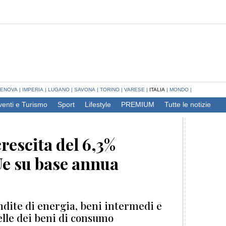
ENOVA
|
IMPERIA
|
LUGANO
|
SAVONA
|
TORINO
|
VARESE
|
ITALIA
|
MONDO
|
venti e Turismo
Sport
Lifestyle
PREMIUM
Tutte le notizie
crescita del 6,3%
Ue su base annua
ndite di energia, beni intermedi e
elle dei beni di consumo