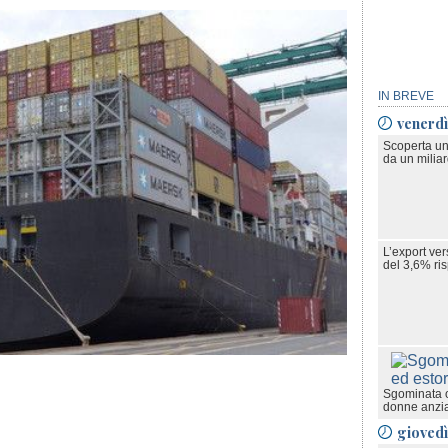
IN BREVE
venerdì
Scoperta un
da un milia
L’export ve
del 3,6% ris
Sgominata o
donne anzi
gioved