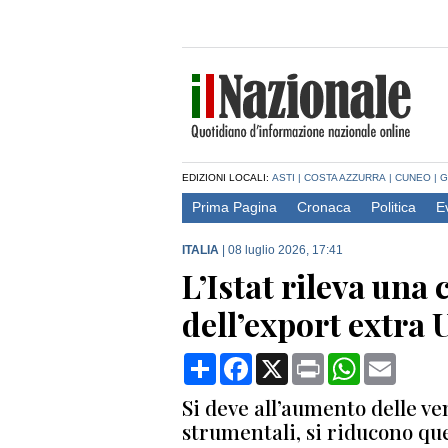
EDIZIONI LOCALI:
ASTI
|
COSTA AZZURRA
|
CUNEO
|
G
Prima Pagina
Cronaca
Politica
E
ITALIA
|
08 luglio 2026, 17:41
L’Istat rileva una 
dell’export extra 
Condividi
Facebook
X
Print
WhatsApp
Email
Si deve all’aumento delle ve
strumentali, si riducono qu