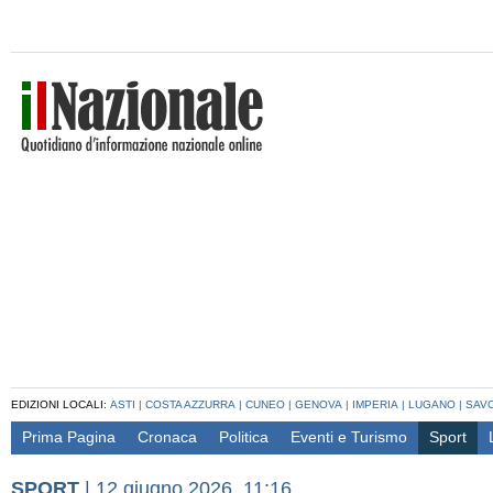
EDIZIONI LOCALI:
ASTI
|
COSTA AZZURRA
|
CUNEO
|
GENOVA
|
IMPERIA
|
LUGANO
|
SAV
Prima Pagina
Cronaca
Politica
Eventi e Turismo
Sport
SPORT
|
12 giugno 2026, 11:16