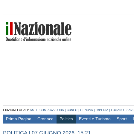
EDIZIONI LOCALI:
ASTI
|
COSTA AZZURRA
|
CUNEO
|
GENOVA
|
IMPERIA
|
LUGANO
|
SAV
Prima Pagina
Cronaca
Politica
Eventi e Turismo
Sport
POLITICA
|
07 GIUGNO 2026, 15:21