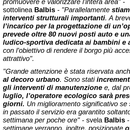
promuovere e valorizzare l’intera area"
-
sottolinea
Balbis
- "
Parallelamente
stiam
interventi strutturali importanti
. A brev
l’incarico per la progettazione di un’
prevede oltre 80 nuovi posti auto e u
ludico-sportiva dedicata ai bambini e a
con l’obiettivo di rendere il borgo più acce
attrattivo".
"Grande attenzione è stata riservata anch
al decoro urbano
. Sono stati
incrementa
gli interventi di manutenzione
e, dal p
luglio, l’operatore ecologico sarà prese
giorni.
Un miglioramento significativo se
in passato il servizio era garantito soltanto
settimana per poche ore" -
svela
Balbis
-
settimane verranno, inoltre, posizionate
o